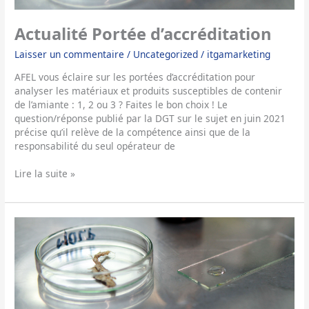
Actualité Portée d’accréditation
Laisser un commentaire
/
Uncategorized
/
itgamarketing
AFEL vous éclaire sur les portées d’accréditation pour
analyser les matériaux et produits susceptibles de contenir
de l’amiante : 1, 2 ou 3 ? Faites le bon choix ! Le
question/réponse publié par la DGT sur le sujet en juin 2021
précise qu’il relève de la compétence ainsi que de la
responsabilité du seul opérateur de
Lire la suite »
Communiqué
de
Presse
–
L’AFEL
vous
informe