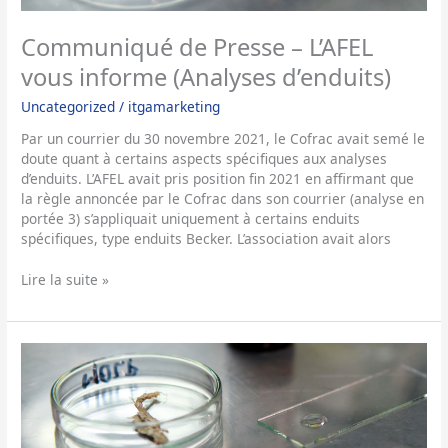
(Analyses
d’enduits)
Communiqué de Presse – L’AFEL
vous informe (Analyses d’enduits)
Uncategorized
/
itgamarketing
Par un courrier du 30 novembre 2021, le Cofrac avait semé le
doute quant à certains aspects spécifiques aux analyses
d’enduits. L’AFEL avait pris position fin 2021 en affirmant que
la règle annoncée par le Cofrac dans son courrier (analyse en
portée 3) s’appliquait uniquement à certains enduits
spécifiques, type enduits Becker. L’association avait alors
Lire la suite »
Communiqué
de
Presse
–
Découvrez